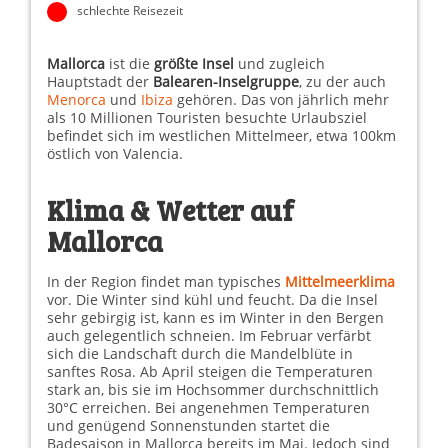
schlechte Reisezeit
Mallorca
ist die
größte Insel
und zugleich
Hauptstadt der
Balearen-Inselgruppe
, zu der auch
Menorca
und
Ibiza
gehören. Das von jährlich mehr
als 10 Millionen Touristen besuchte Urlaubsziel
befindet sich im westlichen Mittelmeer, etwa 100km
östlich von Valencia.
Klima & Wetter auf
Mallorca
In der Region findet man typisches
Mittelmeerklima
vor. Die Winter sind kühl und feucht. Da die Insel
sehr gebirgig ist, kann es im Winter in den Bergen
auch gelegentlich schneien. Im Februar verfärbt
sich die Landschaft durch die Mandelblüte in
sanftes Rosa. Ab April steigen die Temperaturen
stark an, bis sie im Hochsommer durchschnittlich
30°C erreichen. Bei angenehmen Temperaturen
und genügend Sonnenstunden startet die
Badesaison in Mallorca bereits im Mai. Jedoch sind