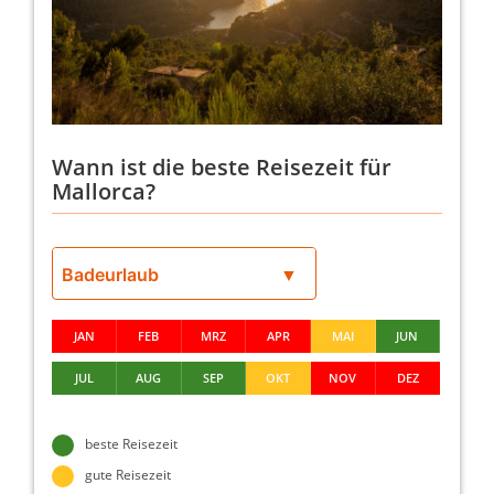
Wann ist die beste Reisezeit für
Mallorca?
JAN
FEB
MRZ
APR
MAI
JUN
JUL
AUG
SEP
OKT
NOV
DEZ
beste Reisezeit
gute Reisezeit