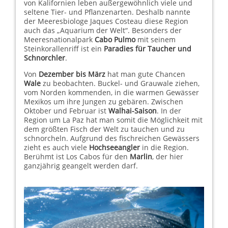
von Kalifornien leben außergewöhnlich viele und
seltene Tier- und Pflanzenarten. Deshalb nannte
der Meeresbiologe Jaques Costeau diese Region
auch das „Aquarium der Welt“. Besonders der
Meeresnationalpark
Cabo Pulmo
mit seinem
Steinkorallenriff ist ein
Paradies für Taucher und
Schnorchler
.
Von
Dezember bis März
hat man gute Chancen
Wale
zu beobachten. Buckel- und Grauwale ziehen,
vom Norden kommenden, in die warmen Gewässer
Mexikos um ihre Jungen zu gebären. Zwischen
Oktober und Februar ist
Walhai-Saison
. In der
Region um La Paz hat man somit die Möglichkeit mit
dem größten Fisch der Welt zu tauchen und zu
schnorcheln. Aufgrund des fischreichen Gewässers
zieht es auch viele
Hochseeangler
in die Region.
Berühmt ist Los Cabos für den
Marlin
, der hier
ganzjährig geangelt werden darf.