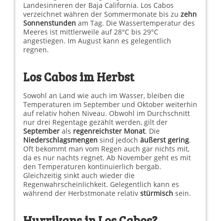
Landesinneren der Baja California. Los Cabos
verzeichnet währen der Sommermonate bis zu
zehn
Sonnenstunden
am Tag. Die Wassertemperatur des
Meeres ist mittlerweile auf 28°C bis 29°C
angestiegen. Im August kann es gelegentlich
regnen.
Los Cabos im Herbst
Sowohl an Land wie auch im Wasser, bleiben die
Temperaturen im September und Oktober weiterhin
auf relativ hohen Niveau. Obwohl im Durchschnitt
nur drei Regentage gezählt werden, gilt der
September
als
regenreichster Monat
. Die
Niederschlagsmengen
sind jedoch
äußerst gering
.
Oft bekommt man vom Regen auch gar nichts mit,
da es nur nachts regnet. Ab November geht es mit
den Temperaturen kontinuierlich bergab.
Gleichzeitig sinkt auch wieder die
Regenwahrscheinlichkeit. Gelegentlich kann es
während der Herbstmonate relativ
stürmisch
sein.
Hurrikans in Los Cabos?