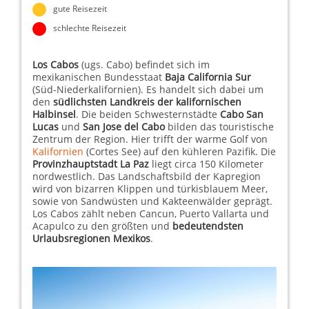
gute Reisezeit
schlechte Reisezeit
Los Cabos
(ugs. Cabo) befindet sich im
mexikanischen Bundesstaat
Baja California Sur
(Süd-Niederkalifornien). Es handelt sich dabei um
den
südlichsten Landkreis der kalifornischen
Halbinsel
. Die beiden Schwesternstädte
Cabo San
Lucas
und
San Jose del Cabo
bilden das touristische
Zentrum der Region. Hier trifft der warme Golf von
Kalifornien
(Cortes See) auf den kühleren Pazifik. Die
Provinzhauptstadt La Paz
liegt circa 150 Kilometer
nordwestlich. Das Landschaftsbild der Kapregion
wird von bizarren Klippen und türkisblauem Meer,
sowie von Sandwüsten und Kakteenwälder geprägt.
Los Cabos zählt neben Cancun, Puerto Vallarta und
Acapulco zu den größten und
bedeutendsten
Urlaubsregionen Mexikos
.