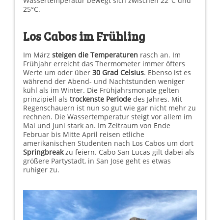
Wassertemperatur bewegt sich zwischen 22°C und
25°C.
Los Cabos im Frühling
Im März
steigen die Temperaturen
rasch an. Im
Frühjahr erreicht das Thermometer immer öfters
Werte um oder über
30 Grad Celsius
. Ebenso ist es
während der Abend- und Nachtstunden weniger
kühl als im Winter. Die Frühjahrsmonate gelten
prinzipiell als
trockenste Periode
des Jahres. Mit
Regenschauern ist nun so gut wie gar nicht mehr zu
rechnen. Die Wassertemperatur steigt vor allem im
Mai und Juni stark an. Im Zeitraum von Ende
Februar bis Mitte April reisen etliche
amerikanischen Studenten nach Los Cabos um dort
Springbreak
zu feiern. Cabo San Lucas gilt dabei als
größere Partystadt, in San Jose geht es etwas
ruhiger zu.