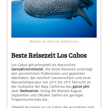
Walhai im Golf von Kalifornien
Beste Reisezeit Los Cabos
Los Cabos gilt prinzipiell als klassisches
Ganzjahresreiseziel
. Die beste Reisezeit unterliegt
den persönlichen Präferenzen und geplanten
Aktivitäten. Bei reichlich Sonnenschein und einer
Wassertemperatur von 22°C bis 29°C herrscht an
der Südspitze der Baja California das
ganze Jahr
über
Badesaison
. Einzig die Monate August,
September und Oktober stellen ein geringes
Tropensturmrisiko dar.
Obwohl Hurrikans in Los Cabos die Ausnahme sind,