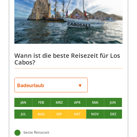
Wann ist die beste Reisezeit für Los
Cabos?
JAN
FEB
MRZ
APR
MAI
JUN
JUL
AUG
SEP
OKT
NOV
DEZ
beste Reisezeit